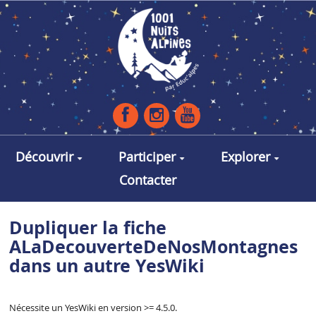
Aller au contenu principal
Découvrir
Participer
Explorer
Contacter
Dupliquer la fiche
ALaDecouverteDeNosMontagnes
dans un autre YesWiki
Nécessite un YesWiki en version >= 4.5.0.