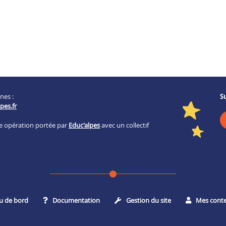
nes :
S
pes.fr
ne opération portée par
Educ'alpes
avec un collectif
u de bord
Documentation
Gestion du site
Mes cont