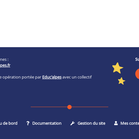
nes :
S
pes.fr
ne opération portée par
Educ'alpes
avec un collectif
u de bord
Documentation
Gestion du site
Mes cont