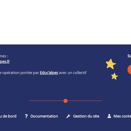
nes :
S
pes.fr
ne opération portée par
Educ'alpes
avec un collectif
u de bord
Documentation
Gestion du site
Mes cont