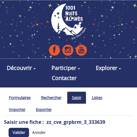
Aller au contenu principal
Découvrir
Participer
Explorer
Contacter
Formulaires
Rechercher
Saisir
Listes
Importer
Exporter
Saisir une fiche : zz_cve_grpbrm_3_333639
Valider
Annuler