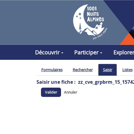
Aller au contenu principal
Découvrir
Participer
Explore
Formulaires
Rechercher
Saisir
Listes
Saisir une fiche : zz_cve_grpbrm_15_1574
Valider
Annuler