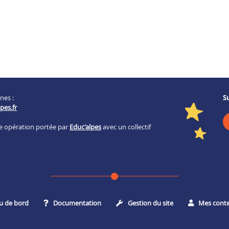
nes :
S
pes.fr
ne opération portée par
Educ'alpes
avec un collectif
u de bord
Documentation
Gestion du site
Mes cont