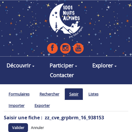
Aller au contenu principal
Découvrir
Participer
Explorer
Contacter
Formulaires
Rechercher
Saisir
Listes
Importer
Exporter
Saisir une fiche : zz_cve_grpbrm_16_938153
Valider
Annuler