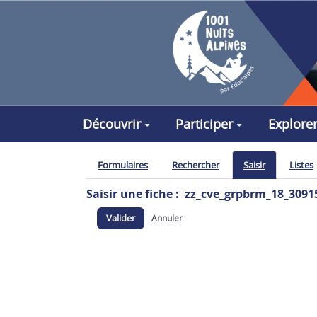
Aller au contenu principal
Découvrir
Participer
Explore
Formulaires
Rechercher
Saisir
Listes
Saisir une fiche : zz_cve_grpbrm_18_3091
Valider
Annuler