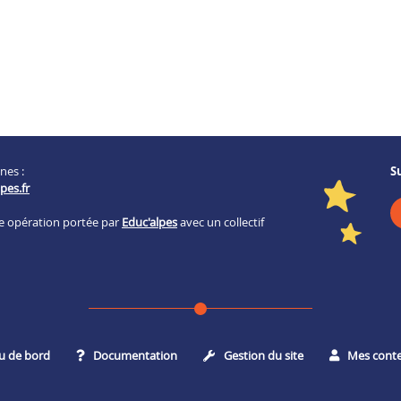
nes :
S
pes.fr
ne opération portée par
Educ'alpes
avec un collectif
u de bord
Documentation
Gestion du site
Mes cont