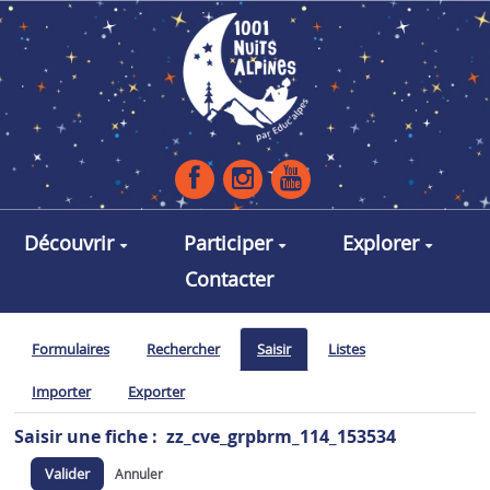
Aller au contenu principal
Découvrir
Participer
Explorer
Contacter
Formulaires
Rechercher
Saisir
Listes
Importer
Exporter
Saisir une fiche : zz_cve_grpbrm_114_153534
Valider
Annuler