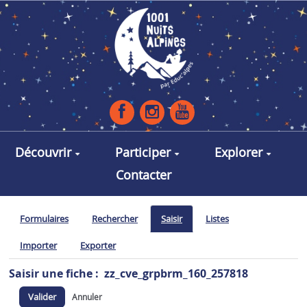
Aller au contenu principal
Découvrir
Participer
Explorer
Contacter
Formulaires
Rechercher
Saisir
Listes
Importer
Exporter
Saisir une fiche : zz_cve_grpbrm_160_257818
Valider
Annuler