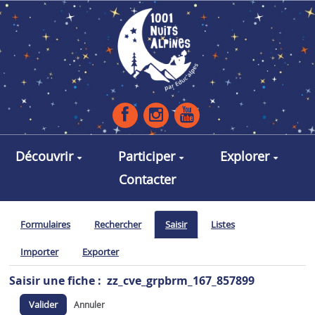
Aller au contenu principal
Découvrir
Participer
Explorer
Contacter
Formulaires
Rechercher
Saisir
Listes
Importer
Exporter
Saisir une fiche : zz_cve_grpbrm_167_857899
Valider
Annuler