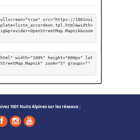
fullscreen="true" src="https://1001nui
mplate=liste_accordeon.tpl.html&width=
big&provider=OpenStreetMap.Mapnik&zoom
.html" width="100%" height="600px" lat
StreetMap.Mapnik" zoom="5" groups="" 
uivez 1001 Nuits Alpines sur les réseaux :