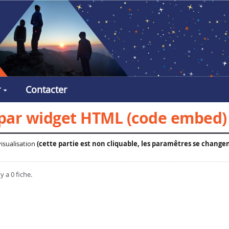
r
Contacter
s par widget HTML (code embed)
isualisation
(cette partie est non cliquable, les paramêtres se change