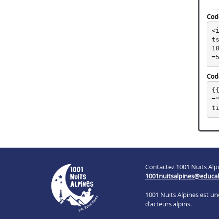
Cod
<
t
1
=
Code
{
=
t
Contactez 1001 Nuits Alpi
1001nuitsalpines@educal
1001 Nuits Alpines est u
d'acteurs alpins.