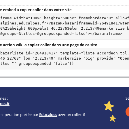
e embed a copier coller dans votre site
iframe width="100%" height="600px" frameborder="0" allow
salpines.educalpes.fr/?BazaR/bazariframe&id=264918417&te
00%25&height=600px&lat=46.22763&lon=2.213749&markersize=
5&groups=&titles=&groupsexpanded=false"></bazariframe>
 action wiki a copier coller dans une page de ce site
{bazarliste id="264918417" template="liste_accordeon.tpl
"46.22763" lon="2.213749" markersize="big" provider="Open
itles="" groupsexpanded="false"}}
nes :
S
pes.fr
ne opération portée par
Educ'alpes
avec un collectif