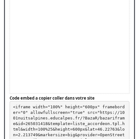
Code embed a copier coller dans votre site
<iframe width="100%" height="600px" framebord
er="0" allowfullscreen="true" src="https://10
01nuitsalpines.educalpes.fr/?BazaR/bazarifram
e&id=265031418&template=liste_accordeon.tpl.h
tml&width=100%25&height=600px&lat=46.22763&lo
n=2.213749&markersize=big&provider=OpenStreet