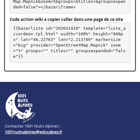
Map.Mapnik&zoom=5&groups=&titles=&groupsexpan
ded=false"></bazariframe>
Code action wiki a copier coller dans une page de ce site
{{bazarliste id="265031418" template="liste_a
ccordeon.tpl.html" width="100%" height="600p
x" lat="46.22763" lon="2.213749" markersize
="big" provider="OpenStreetMap.Mapnik" zoom
="5" groups="" titles="" groupsexpanded="fals
e"}}
Contactez 1001 Nuits Alpines :
1001nuitsalpines@educalpes.fr