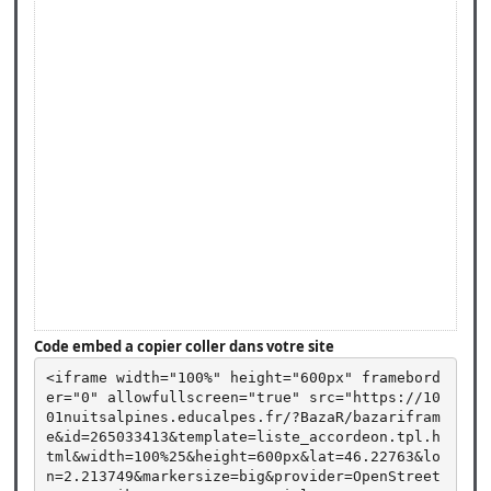
Code embed a copier coller dans votre site
<iframe width="100%" height="600px" framebord
er="0" allowfullscreen="true" src="https://10
01nuitsalpines.educalpes.fr/?BazaR/bazarifram
e&id=265033413&template=liste_accordeon.tpl.h
tml&width=100%25&height=600px&lat=46.22763&lo
n=2.213749&markersize=big&provider=OpenStreet