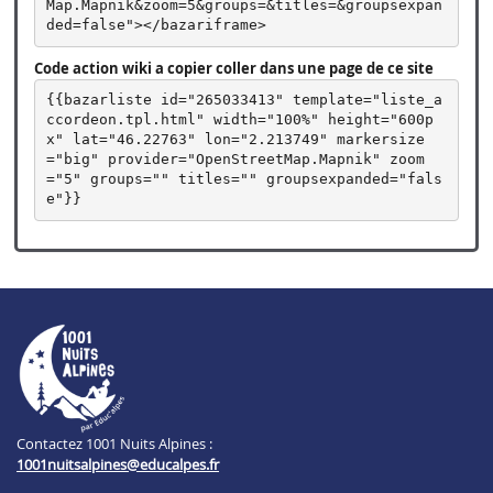
Map.Mapnik&zoom=5&groups=&titles=&groupsexpan
ded=false"></bazariframe>
Code action wiki a copier coller dans une page de ce site
{{bazarliste id="265033413" template="liste_a
ccordeon.tpl.html" width="100%" height="600p
x" lat="46.22763" lon="2.213749" markersize
="big" provider="OpenStreetMap.Mapnik" zoom
="5" groups="" titles="" groupsexpanded="fals
e"}}
Contactez 1001 Nuits Alpines :
1001nuitsalpines@educalpes.fr