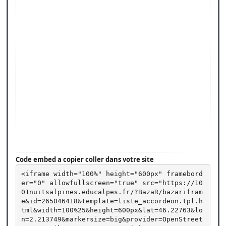
Code embed a copier coller dans votre site
<iframe width="100%" height="600px" framebord
er="0" allowfullscreen="true" src="https://10
01nuitsalpines.educalpes.fr/?BazaR/bazarifram
e&id=265046418&template=liste_accordeon.tpl.h
tml&width=100%25&height=600px&lat=46.22763&lo
n=2.213749&markersize=big&provider=OpenStreet