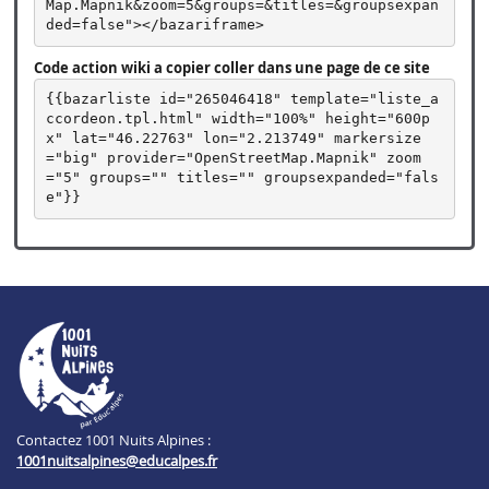
Map.Mapnik&zoom=5&groups=&titles=&groupsexpan
ded=false"></bazariframe>
Code action wiki a copier coller dans une page de ce site
{{bazarliste id="265046418" template="liste_a
ccordeon.tpl.html" width="100%" height="600p
x" lat="46.22763" lon="2.213749" markersize
="big" provider="OpenStreetMap.Mapnik" zoom
="5" groups="" titles="" groupsexpanded="fals
e"}}
Contactez 1001 Nuits Alpines :
1001nuitsalpines@educalpes.fr