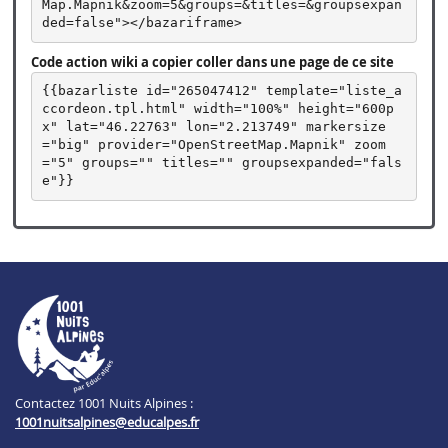
Map.Mapnik&zoom=5&groups=&titles=&groupsexpan
ded=false"></bazariframe>
Code action wiki a copier coller dans une page de ce site
{{bazarliste id="265047412" template="liste_a
ccordeon.tpl.html" width="100%" height="600p
x" lat="46.22763" lon="2.213749" markersize
="big" provider="OpenStreetMap.Mapnik" zoom
="5" groups="" titles="" groupsexpanded="fals
e"}}
Contactez 1001 Nuits Alpines :
1001nuitsalpines@educalpes.fr