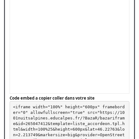
Code embed a copier coller dans votre site
<iframe width="100%" height="600px" framebord
er="0" allowfullscreen="true" src="https://10
01nuitsalpines.educalpes.fr/?BazaR/bazarifram
e&id=265047412&template=liste_accordeon.tpl.h
tml&width=100%25&height=600px&lat=46.22763&lo
n=2.213749&markersize=big&provider=OpenStreet