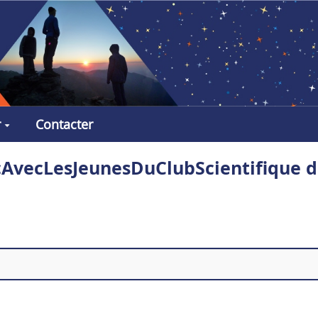
r
Contacter
acAvecLesJeunesDuClubScientifique d