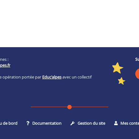
nes :
S
pes.fr
ne opération portée par
Educ'alpes
avec un collectif
u de bord
Documentation
Gestion du site
Mes cont