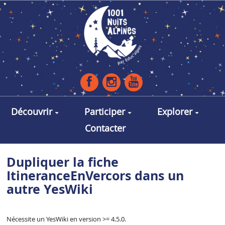
Aller au contenu principal
Découvrir
Participer
Explorer
Contacter
Dupliquer la fiche
ItineranceEnVercors dans un
autre YesWiki
Nécessite un YesWiki en version >= 4.5.0.