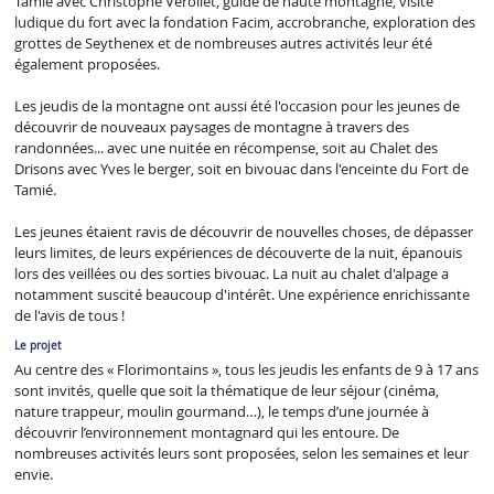
Tamié avec Christophe Verollet, guide de haute montagne, visite
ludique du fort avec la fondation Facim, accrobranche, exploration des
grottes de Seythenex et de nombreuses autres activités leur été
également proposées.
Les jeudis de la montagne ont aussi été l'occasion pour les jeunes de
découvrir de nouveaux paysages de montagne à travers des
randonnées... avec une nuitée en récompense, soit au Chalet des
Drisons avec Yves le berger, soit en bivouac dans l'enceinte du Fort de
Tamié.
Les jeunes étaient ravis de découvrir de nouvelles choses, de dépasser
leurs limites, de leurs expériences de découverte de la nuit, épanouis
lors des veillées ou des sorties bivouac. La nuit au chalet d'alpage a
notamment suscité beaucoup d'intérêt. Une expérience enrichissante
de l'avis de tous !
Le projet
Au centre des « Florimontains », tous les jeudis les enfants de 9 à 17 ans
sont invités, quelle que soit la thématique de leur séjour (cinéma,
nature trappeur, moulin gourmand…), le temps d’une journée à
découvrir l’environnement montagnard qui les entoure. De
nombreuses activités leurs sont proposées, selon les semaines et leur
envie.