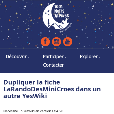
Aller au contenu principal
Découvrir
Participer
Explorer
Contacter
Dupliquer la fiche
LaRandoDesMiniCroes dans un
autre YesWiki
Nécessite un YesWiki en version >= 4.5.0.