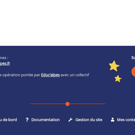
nes :
S
pes.fr
ne opération portée par
Educ'alpes
avec un collectif
u de bord
Documentation
Gestion du site
Mes cont