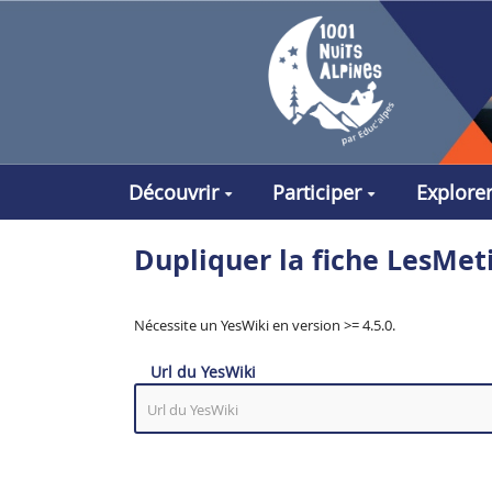
Aller au contenu principal
Découvrir
Participer
Explore
Dupliquer la fiche LesMe
Nécessite un YesWiki en version >= 4.5.0.
Url du YesWiki