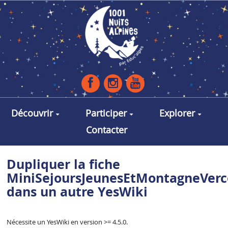
Aller au contenu principal
Découvrir
Participer
Explorer
Contacter
Dupliquer la fiche
MiniSejoursJeunesEtMontagneVerc
dans un autre YesWiki
Nécessite un YesWiki en version >= 4.5.0.