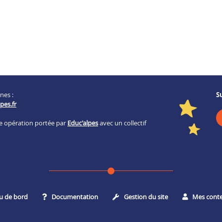
nes :
S
pes.fr
ne opération portée par
Educ'alpes
avec un collectif
u de bord
Documentation
Gestion du site
Mes cont